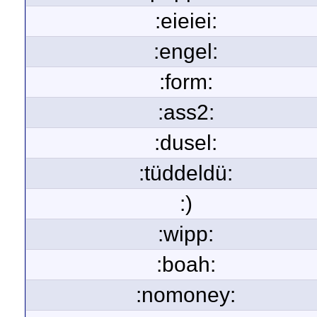
:eieiei:
:engel:
:form:
:ass2:
:dusel:
:tüddeldü:
:)
:wipp:
:boah:
:nomoney: