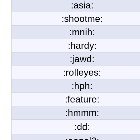
:asia:
:shootme:
:mnih:
:hardy:
:jawd:
:rolleyes:
:hph:
:feature:
:hmmm:
:dd: