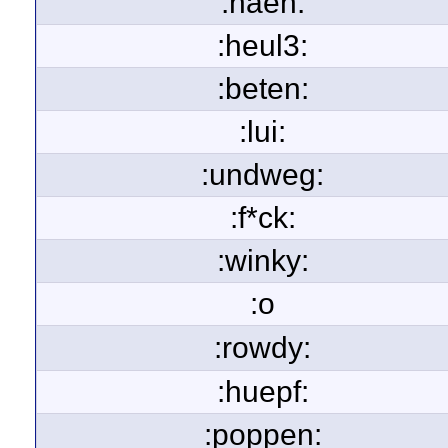
:haeh:
:heul3:
:beten:
:lui:
:undweg:
:f*ck:
:winky:
:o
:rowdy:
:huepf:
:poppen: