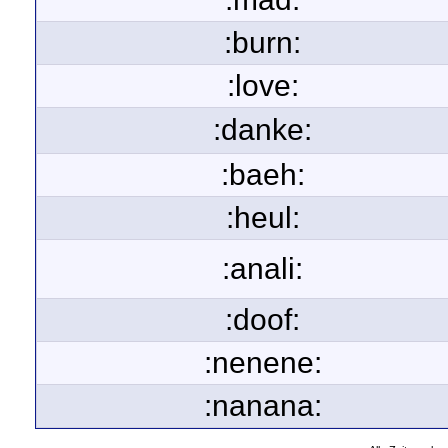
:burn:
:love:
:danke:
:baeh:
:heul:
:anali:
:doof:
:nenene:
:nanana: