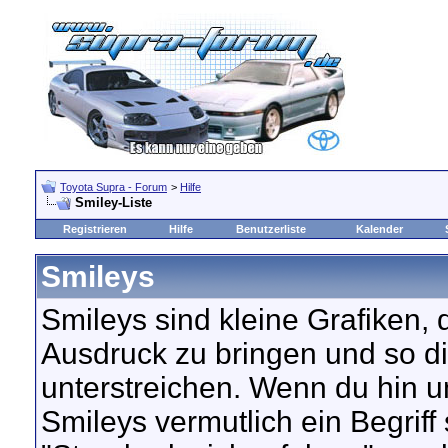
Toyota Supra - Forum
>
Hilfe
Smiley-Liste
Registrieren
Hilfe
Benutzerliste
Kalender
Smileys
Smileys sind kleine Grafiken,
Ausdruck zu bringen und so d
unterstreichen. Wenn du hin un
Smileys vermutlich ein Begriff 