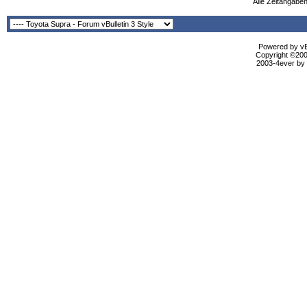
Alle Zeitangaben
Powered by vBu
Copyright ©2000
2003-4ever by B