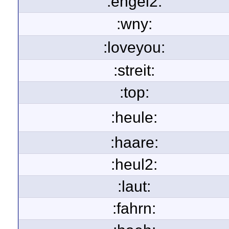
:engel2:
:wny:
:loveyou:
:streit:
:top:
:heule:
:haare:
:heul2:
:laut:
:fahrn: