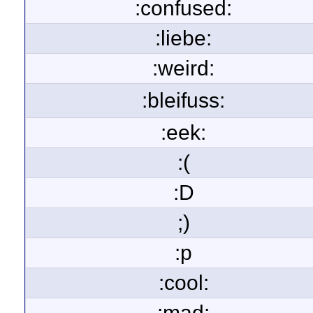
:confused:
:liebe:
:weird:
:bleifuss:
:eek:
:(
:D
;)
:p
:cool:
:mad: