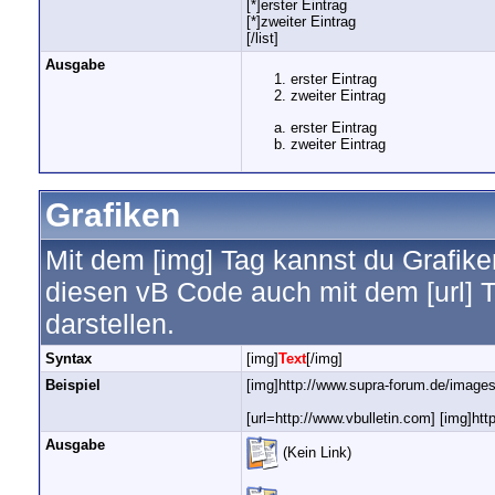
[*]erster Eintrag
[*]zweiter Eintrag
[/list]
Ausgabe
erster Eintrag
zweiter Eintrag
erster Eintrag
zweiter Eintrag
Grafiken
Mit dem [img] Tag kannst du Grafike
diesen vB Code auch mit dem [url] T
darstellen.
Syntax
[img]
Text
[/img]
Beispiel
[img]http://www.supra-forum.de/images/
[url=http://www.vbulletin.com] [img]htt
Ausgabe
(Kein Link)