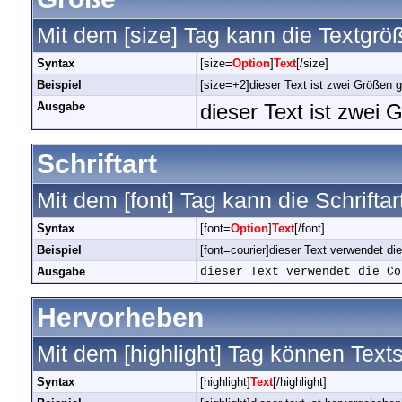
Mit dem [size] Tag kann die Textgrö
Syntax
[size=
Option
]
Text
[/size]
Beispiel
[size=+2]dieser Text ist zwei Größen g
Ausgabe
dieser Text ist zwei 
Schriftart
Mit dem [font] Tag kann die Schrifta
Syntax
[font=
Option
]
Text
[/font]
Beispiel
[font=courier]dieser Text verwendet die 
Ausgabe
dieser Text verwendet die Co
Hervorheben
Mit dem [highlight] Tag können Tex
Syntax
[highlight]
Text
[/highlight]