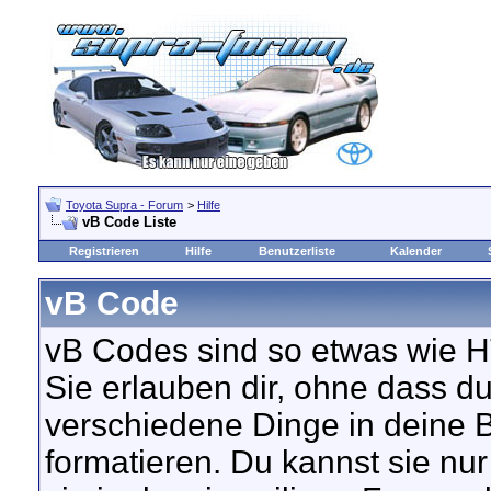
Toyota Supra - Forum
>
Hilfe
vB Code Liste
Registrieren
Hilfe
Benutzerliste
Kalender
vB Code
vB Codes sind so etwas wie HT
Sie erlauben dir, ohne dass 
verschiedene Dinge in deine B
formatieren. Du kannst sie nu