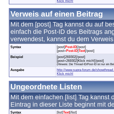
Klick mich!
Verweis auf einen Beitrag
Mit dem [post] Tag kannst du auf b
einfach die Post-ID des Beitrags an
verwendest, kannst du dem Verweis
Syntax
[post]
Post-ID
[/post]
[post=
Post-ID
]
Text
[/post]
Beispiel
[post]269302[/post]
[post=269302]Klick mich![/post]
(Hinweis: Die Thread-ID/Post-ID ist nur ein Be
Ausgabe
http://www.supra-forum.de/showthrea
Klick mich!
Ungeordnete Listen
Mit dem einfachen [list] Tag kannst 
Eintrag in dieser Liste beginnt mit d
Syntax
[list]
Text
[/list]