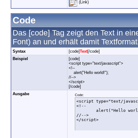
(Link)
Code
Das [code] Tag zeigt den Text in ein
Font) an und erhält damit Textforma
Syntax
[code]
Text
[/code]
Beispiel
[code]
<script type="text/javascript">
<!--
alert("Hello world!");
//-->
</script>
[/code]
Ausgabe
Code:
<script type="text/javasc
<!--

	alert("Hello world!");

//-->

</script>