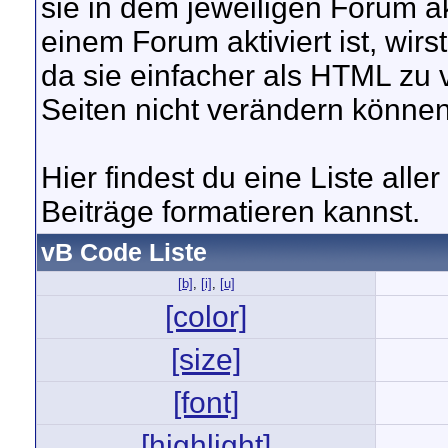
sie in dem jeweiligen Forum ak
einem Forum aktiviert ist, wir
da sie einfacher als HTML zu
Seiten nicht verändern können
Hier findest du eine Liste all
Beiträge formatieren kannst.
vB Code Liste
[b]
,
[i]
,
[u]
[color]
[size]
[font]
[highlight]