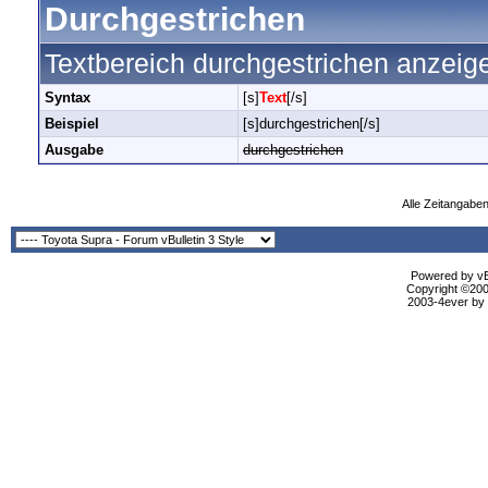
Durchgestrichen
Textbereich durchgestrichen anzeig
Syntax
[s]
Text
[/s]
Beispiel
[s]durchgestrichen[/s]
Ausgabe
durchgestrichen
Alle Zeitangaben
Powered by vBu
Copyright ©2000
2003-4ever by B