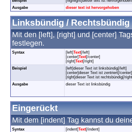
Beispiel
[highlight]dieser text ist hervorgehoben[
Ausgabe
dieser text ist hervorgehoben
Linksbündig / Rechtsbündig /
Mit den [left], [right] und [center] 
festlegen.
Syntax
[left]
Text
[/left]
[center]
Text
[/center]
[right]
Text
[/right]
Beispiel
[left]dieser Text ist linksbündig[/left]
[center]dieser Text ist zentriert[/center]
[right]dieser Text ist rechtsbündig[/right
Ausgabe
dieser Text ist linksbündig
Eingerückt
Mit dem [indent] Tag kannst du dein
Syntax
[indent]
Text
[/indent]