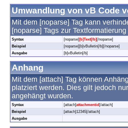
Umwandlung von vB Code v
Mit dem [noparse] Tag kann verhind
[noparse] Tags zur Textformatierun
Syntax
[noparse]
[b]Text[/b]
[/noparse]
Beispiel
[noparse][b]vBulletin[/b][/noparse]
Ausgabe
[b]vBulletin[/b]
Anhang
Mit dem [attach] Tag können Anhänge
platziert werden. Dies gilt jedoch nu
angehängt wurden.
Syntax
[attach]
attachmentid
[/attach]
Beispiel
[attach]12345[/attach]
Ausgabe