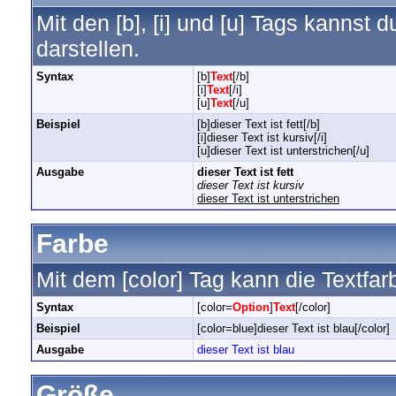
Mit den [b], [i] und [u] Tags kannst d
darstellen.
Syntax
[b]
Text
[/b]
[i]
Text
[/i]
[u]
Text
[/u]
Beispiel
[b]dieser Text ist fett[/b]
[i]dieser Text ist kursiv[/i]
[u]dieser Text ist unterstrichen[/u]
Ausgabe
dieser Text ist fett
dieser Text ist kursiv
dieser Text ist unterstrichen
Farbe
Mit dem [color] Tag kann die Textfa
Syntax
[color=
Option
]
Text
[/color]
Beispiel
[color=blue]dieser Text ist blau[/color]
Ausgabe
dieser Text ist blau
Größe