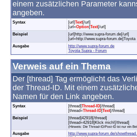
einem zusätzlichen Parameter kann
angeben.
Syntax
[url]
Text
[/url]
[url=
Option
]
Text
[/url]
Beispiel
[url]http://www.supra-forum.de[/url]
[url=http://www.supra-forum.de]Toyota 
Ausgabe
http://www.supra-forum.de
Toyota Supra - Forum
Verweis auf ein Thema
Der [thread] Tag ermöglicht das Ver
der Thread-ID. Mit einem zusätzlic
Namen für den Link angeben.
Syntax
[thread]
Thread-ID
[/thread]
[thread=
Thread-ID
]
Text
[/thread]
Beispiel
[thread]42918[/thread]
[thread=42918]Klick mich![/thread]
(Hinweis: Die Thread-ID/Post-ID ist nur ein Be
Ausgabe
http://www.supra-forum.de/showthread