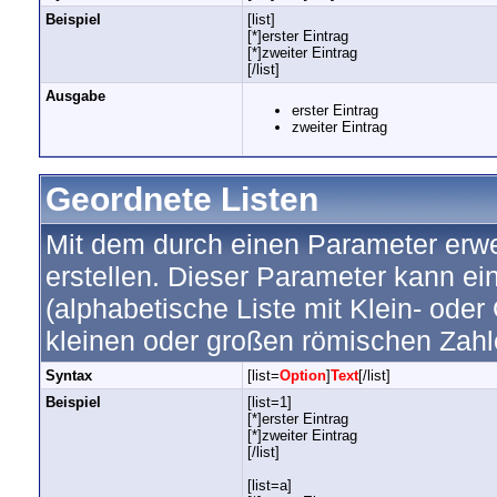
Beispiel
[list]
[*]erster Eintrag
[*]zweiter Eintrag
[/list]
Ausgabe
erster Eintrag
zweiter Eintrag
Geordnete Listen
Mit dem durch einen Parameter erwei
erstellen. Dieser Parameter kann ein
(alphabetische Liste mit Klein- oder
kleinen oder großen römischen Zahl
Syntax
[list=
Option
]
Text
[/list]
Beispiel
[list=1]
[*]erster Eintrag
[*]zweiter Eintrag
[/list]
[list=a]