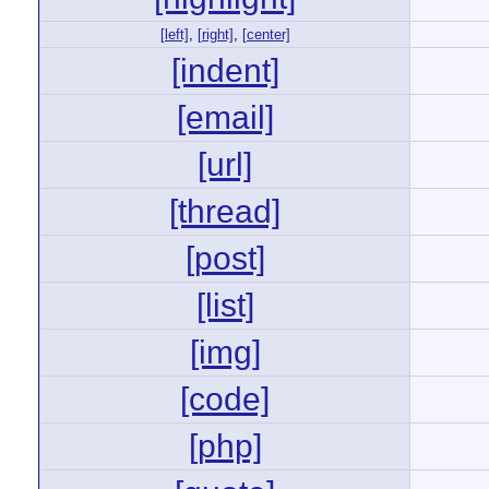
[left]
,
[right]
,
[center]
[indent]
[email]
[url]
[thread]
[post]
[list]
[img]
[code]
[php]