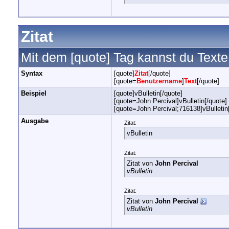
Zitat
Mit dem [quote] Tag kannst du Texte 
Syntax
[quote]
Zitat
[/quote]
[quote=
Benutzername
]
Text
[/quote]
Beispiel
[quote]vBulletin[/quote]
[quote=John Percival]vBulletin[/quote]
[quote=John Percival;716138]vBulletin
Ausgabe
Zitat:
vBulletin
Zitat:
Zitat von
John Percival
vBulletin
Zitat:
Zitat von
John Percival
vBulletin