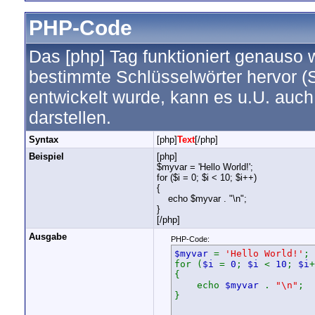
PHP-Code
Das [php] Tag funktioniert genauso w
bestimmte Schlüsselwörter hervor (
entwickelt wurde, kann es u.U. auc
darstellen.
Syntax
[php]
Text
[/php]
Beispiel
[php]
$myvar = 'Hello World!';
for ($
i = 0; $i < 10; $i++)
{
echo $myvar . "\n";
}
[/php]
Ausgabe
PHP-Code:
$myvar
=
'Hello World!'
;
for (
$i
=
0
;
$i
<
10
;
$i
+
{
echo
$myvar
.
"\n"
;
}