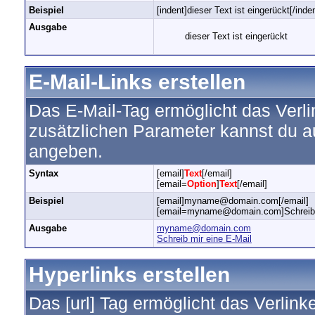
Beispiel
[indent]dieser Text ist eingerückt[/inde
Ausgabe
dieser Text ist eingerückt
E-Mail-Links erstellen
Das E-Mail-Tag ermöglicht das Verl
zusätzlichen Parameter kannst du 
angeben.
Syntax
[email]
Text
[/email]
[email=
Option
]
Text
[/email]
Beispiel
[email]myname@domain.com[/email]
[email=myname@domain.com]Schreib mi
Ausgabe
myname@domain.com
Schreib mir eine E-Mail
Hyperlinks erstellen
Das [url] Tag ermöglicht das Verlin