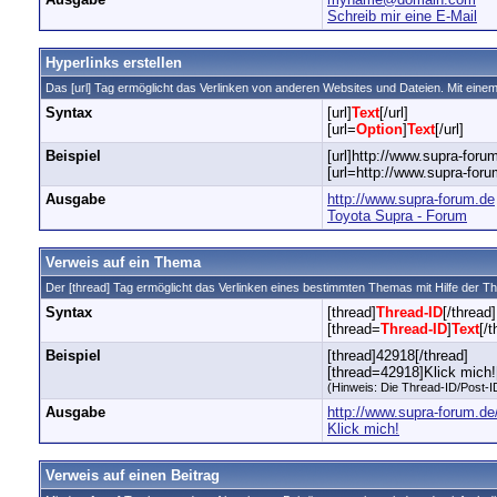
Schreib mir eine E-Mail
Hyperlinks erstellen
Das [url] Tag ermöglicht das Verlinken von anderen Websites und Dateien. Mit ei
Syntax
[url]
Text
[/url]
[url=
Option
]
Text
[/url]
Beispiel
[url]http://www.supra-forum
[url=http://www.supra-foru
Ausgabe
http://www.supra-forum.de
Toyota Supra - Forum
Verweis auf ein Thema
Der [thread] Tag ermöglicht das Verlinken eines bestimmten Themas mit Hilfe der 
Syntax
[thread]
Thread-ID
[/thread]
[thread=
Thread-ID
]
Text
[/t
Beispiel
[thread]42918[/thread]
[thread=42918]Klick mich![
(Hinweis: Die Thread-ID/Post-ID
Ausgabe
http://www.supra-forum.d
Klick mich!
Verweis auf einen Beitrag