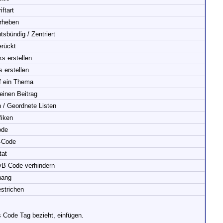
iftart
rheben
tsbündig / Zentriert
erückt
ks erstellen
s erstellen
f ein Thema
einen Beitrag
 / Geordnete Listen
fiken
ode
-Code
tat
B Code verhindern
hang
strichen
 Code Tag bezieht, einfügen.