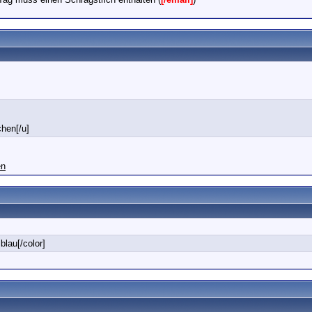
chen[/u]
en
blau[/color]