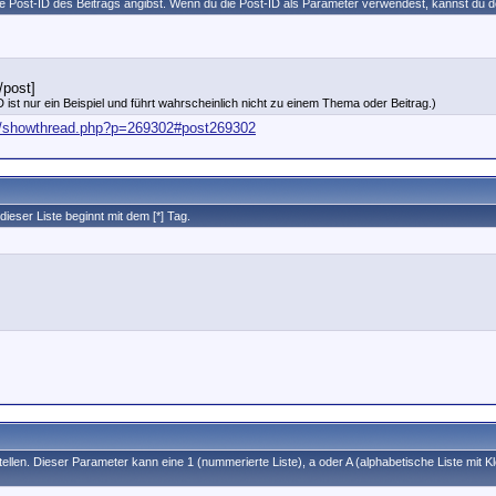
die Post-ID des Beitrags angibst. Wenn du die Post-ID als Parameter verwendest, kannst du
/post]
 ist nur ein Beispiel und führt wahrscheinlich nicht zu einem Thema oder Beitrag.)
de/showthread.php?p=269302#post269302
dieser Liste beginnt mit dem [*] Tag.
tellen. Dieser Parameter kann eine 1 (nummerierte Liste), a oder A (alphabetische Liste mit 