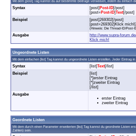
Mit dem [post] Tag kannst du auf bestimmte Beiträge verweisen, indem du einfach 
Syntax
[post]
Post-ID
[/post]
[post=
Post-ID
]
Text
[/post]
Beispiel
[post]269302[/post]
[post=269302]Klick mich![
(Hinweis: Die Thread-ID/Post-ID
Ausgabe
http://www.supra-forum.
Klick mich!
Ungeordnete Listen
Mit dem einfachen [list] Tag kannst du ungeordnete Listen erstellen. Jeder Eintrag in 
Syntax
[list]
Text
[/list]
Beispiel
[list]
[*]erster Eintrag
[*]zweiter Eintrag
[/list]
Ausgabe
erster Eintrag
zweiter Eintrag
Geordnete Listen
Mit dem durch einen Parameter erweiterten [list] Tag kannst du geordnete Listen ers
Zahlen) sein.