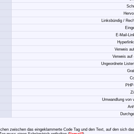
Schr
Hervo
Linksbündig / Rech
Eing
E-Mail-Lin
Hyperlink
Verweis au
Verweis auf 
Ungeordnete Listen
Gra
C
PHP
Zi
Umwandlung von v
An
Durchge
eichen zwischen das eingeklammerte Code Tag und den Text, auf den sich das
ag muss einen Schrägstrich enthalten (
[
/
email]
)