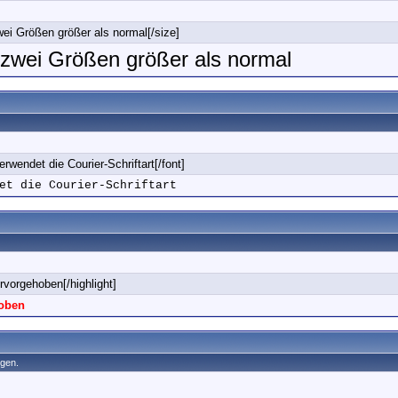
wei Größen größer als normal[/size]
t zwei Größen größer als normal
erwendet die Courier-Schriftart[/font]
et die Courier-Schriftart
ervorgehoben[/highlight]
hoben
egen.