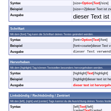
Syntax
[size=
Option
]
Text
[/size]
Beispiel
[size=+2]dieser Text ist z
Ausgabe
dieser Text is
Schriftart
Mit dem [font] Tag kann die Schriftart deines Textes geändert werden.
Syntax
[font=
Option
]
Text
[/font]
Beispiel
[font=courier]dieser Text v
Ausgabe
dieser Text verwend
Hervorheben
Mit dem [highlight] Tag können Textstellen besonders hervorgehoben werden.
Syntax
[highlight]
Text
[/highlight]
Beispiel
[highlight]dieser text ist h
Ausgabe
dieser text ist hervorge
Linksbündig / Rechtsbündig / Zentriert
Mit den [left], [right] und [center] Tags kannst du die Ausrichtung deines Textes festl
Syntax
[left]
Text
[/left]
[center]
Text
[/center]