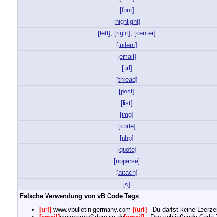
[font]
[highlight]
[left]
,
[right]
,
[center]
[indent]
[email]
[url]
[thread]
[post]
[list]
[img]
[code]
[php]
[quote]
[noparse]
[attach]
[s]
Falsche Verwendung von vB Code Tags
[url]
www.vbulletin-germany.com
[/url]
- Du darfst keine Leerz
[email]
meinname@domain.de
[email]
- Das schließende Code T