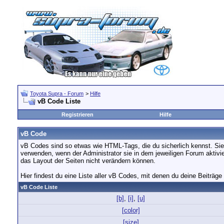
Toyota Supra - Forum
>
Hilfe
vB Code Liste
Registrieren
Hilfe
vB Code
vB Codes sind so etwas wie HTML-Tags, die du sicherlich kennst. Sie
verwenden, wenn der Administrator sie in dem jeweiligen Forum aktivi
das Layout der Seiten nicht verändern können.
Hier findest du eine Liste aller vB Codes, mit denen du deine Beiträge
vB Code Liste
[b]
,
[i]
,
[u]
[color]
[size]