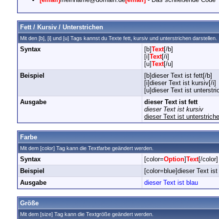
Fett / Kursiv / Unterstrichen
Mit den [b], [i] und [u] Tags kannst du Texte fett, kursiv und unterstrichen darstellen.
Syntax
[b]
Text
[/b]
[i]
Text
[/i]
[u]
Text
[/u]
Beispiel
[b]dieser Text ist fett[/b]
[i]dieser Text ist kursiv[/i]
[u]dieser Text ist unterstri
Ausgabe
dieser Text ist fett
dieser Text ist kursiv
dieser Text ist unterstrich
Farbe
Mit dem [color] Tag kann die Textfarbe geändert werden.
Syntax
[color=
Option
]
Text
[/color]
Beispiel
[color=blue]dieser Text ist 
Ausgabe
dieser Text ist blau
Größe
Mit dem [size] Tag kann die Textgröße geändert werden.