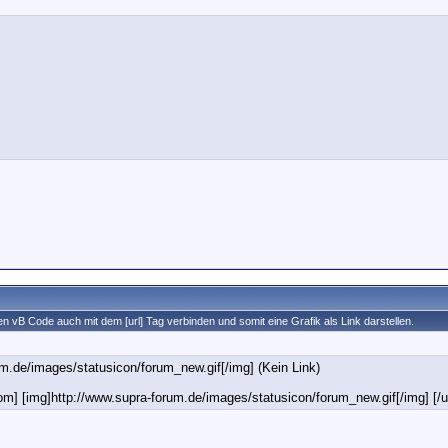
n vB Code auch mit dem [url] Tag verbinden und somit eine Grafik als Link darstellen.
um.de/images/statusicon/forum_new.gif[/img] (Kein Link)
com] [img]http://www.supra-forum.de/images/statusicon/forum_new.gif[/img] [/ur