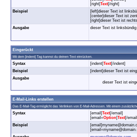
[right]
Text
[/right]
Beispiel
[left]dieser Text ist linksbü
[center]dieser Text ist zent
[right]dieser Text ist recht
Ausgabe
dieser Text ist linksbündig
Eingerückt
Mit dem [indent] Tag kannst du deinen Text einrücken.
Syntax
[indent]
Text
[/indent]
Beispiel
[indent]dieser Text ist ein
Ausgabe
dieser Text ist eing
E-Mail-Links erstellen
Das E-Mail-Tag ermöglicht das Verlinken von E-Mail-Adressen. Mit einem zusätzli
Syntax
[email]
Text
[/email]
[email=
Option
]
Text
[/email
Beispiel
[email]myname@domain.c
[email=myname@domain.co
Ausgabe
myname@domain.com