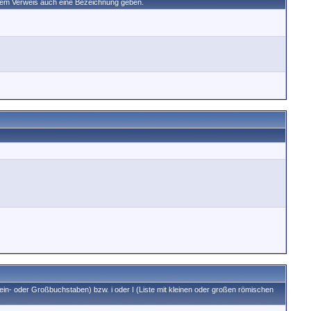
 dem Verweis auch eine Bezeichnung geben.
Klein- oder Großbuchstaben) bzw. i oder I (Liste mit kleinen oder großen römischen