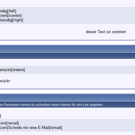
ndig[/left]
riert[/center]
sbündig[/right]
dieser Text ist zentriert
gerückt[/indent]
erückt
chen Parameter kannst du außerdem einen Namen für den Link angeben.
]
om[/email]
m]Schreib mir eine E-Mail[/email]