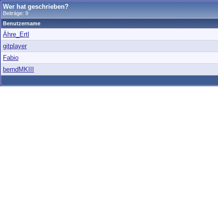
Wer hat geschrieben?
Beiträge: 9
Benutzername
Ähre_Ertl
gitplayer
Fabio
berndMKIII