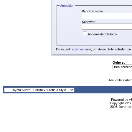
Anmelden
Benutzername:
Kennwort:
Angemeldet bleiben?
Du musst
registriert
sein, um diese Seite aufrufen zu
Gehe zu
Alle Zeitangaben
Powered by vBu
Copyright ©2000
2003-4ever by B