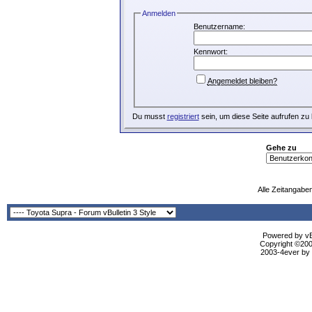
Anmelden
Benutzername:
Kennwort:
Angemeldet bleiben?
Du musst
registriert
sein, um diese Seite aufrufen zu
Gehe zu
Alle Zeitangaben
Powered by vBu
Copyright ©2000
2003-4ever by B