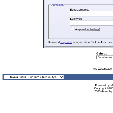
Anmelden
Benutzername:
Kennwort:
Angemeldet bleiben?
Du musst
registriert
sein, um diese Seite aufrufen zu
Gehe zu
Alle Zeitangaben
Powered by vBu
Copyright ©2000
2003-4ever by B