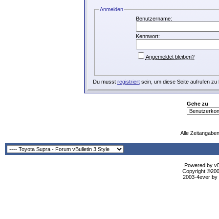
Anmelden
Benutzername:
Kennwort:
Angemeldet bleiben?
Du musst
registriert
sein, um diese Seite aufrufen zu
Gehe zu
Alle Zeitangaben
Powered by vBu
Copyright ©2000
2003-4ever by B