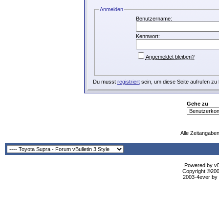
Anmelden
Benutzername:
Kennwort:
Angemeldet bleiben?
Du musst
registriert
sein, um diese Seite aufrufen zu
Gehe zu
Alle Zeitangaben
Powered by vBu
Copyright ©2000
2003-4ever by B