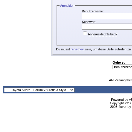
Anmelden
Benutzername:
Kennwort:
Angemeldet bleiben?
Du musst
registriert
sein, um diese Seite aufrufen zu
Gehe zu
Alle Zeitangaben
Powered by vBu
Copyright ©2000
2003-4ever by B