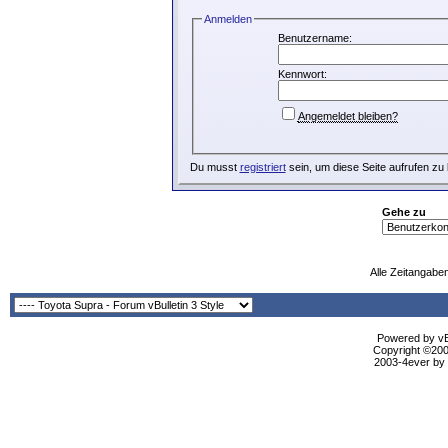
Anmelden
Benutzername:
Kennwort:
Angemeldet bleiben?
Du musst
registriert
sein, um diese Seite aufrufen zu
Gehe zu
Alle Zeitangaben
Powered by vBu
Copyright ©2000
2003-4ever by B