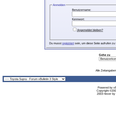
Anmelden
Benutzername:
Kennwort:
Angemeldet bleiben?
Du musst
registriert
sein, um diese Seite aufrufen zu
Gehe zu
Alle Zeitangaben
Powered by vBu
Copyright ©2000
2003-4ever by B