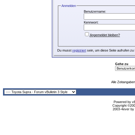
Anmelden
Benutzername:
Kennwort:
Angemeldet bleiben?
Du musst
registriert
sein, um diese Seite aufrufen zu
Gehe zu
Alle Zeitangaben
Powered by vBu
Copyright ©2000
2003-4ever by B