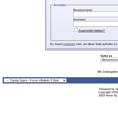
Anmelden
Benutzername:
Kennwort:
Angemeldet bleiben?
Du musst
registriert
sein, um diese Seite aufrufen zu
Gehe zu
Alle Zeitangaben
Powered by vBu
Copyright ©2000
2003-4ever by B