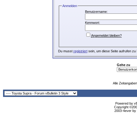
Anmelden
Benutzername:
Kennwort:
Angemeldet bleiben?
Du musst
registriert
sein, um diese Seite aufrufen zu
Gehe zu
Alle Zeitangaben
Powered by vBu
Copyright ©2000
2003-4ever by B