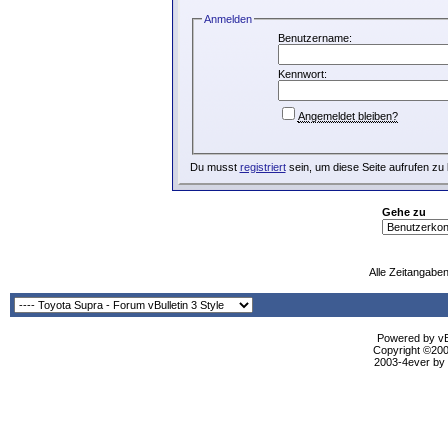
Anmelden
Benutzername:
Kennwort:
Angemeldet bleiben?
Du musst
registriert
sein, um diese Seite aufrufen zu
Gehe zu
Alle Zeitangaben
Powered by vBu
Copyright ©2000
2003-4ever by B