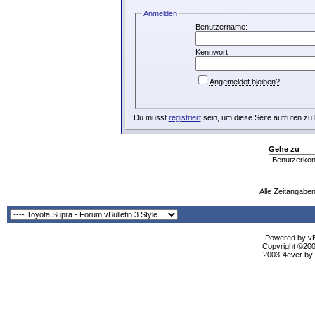
Anmelden
Benutzername:
Kennwort:
Angemeldet bleiben?
Du musst
registriert
sein, um diese Seite aufrufen zu
Gehe zu
Alle Zeitangaben
Powered by vBu
Copyright ©2000
2003-4ever by B