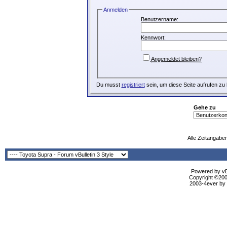
Anmelden
Benutzername:
Kennwort:
Angemeldet bleiben?
Du musst
registriert
sein, um diese Seite aufrufen zu
Gehe zu
Alle Zeitangaben
Powered by vBu
Copyright ©2000
2003-4ever by B