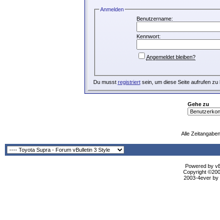
Anmelden
Benutzername:
Kennwort:
Angemeldet bleiben?
Du musst
registriert
sein, um diese Seite aufrufen zu
Gehe zu
Alle Zeitangaben
Powered by vBu
Copyright ©2000
2003-4ever by B