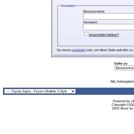
Anmelden
Benutzername:
Kennwort:
Angemeldet bleiben?
Du musst
registriert
sein, um diese Seite aufrufen zu
Gehe zu
Alle Zeitangaben
Powered by vBu
Copyright ©2000
2003-4ever by B