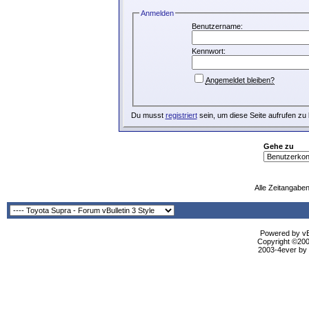
Anmelden
Benutzername:
Kennwort:
Angemeldet bleiben?
Du musst
registriert
sein, um diese Seite aufrufen zu
Gehe zu
Alle Zeitangaben
Powered by vBu
Copyright ©2000
2003-4ever by B