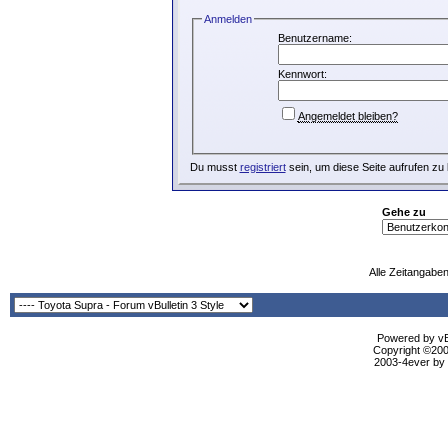
Anmelden
Benutzername:
Kennwort:
Angemeldet bleiben?
Du musst
registriert
sein, um diese Seite aufrufen zu
Gehe zu
Alle Zeitangaben
Powered by vBu
Copyright ©2000
2003-4ever by B