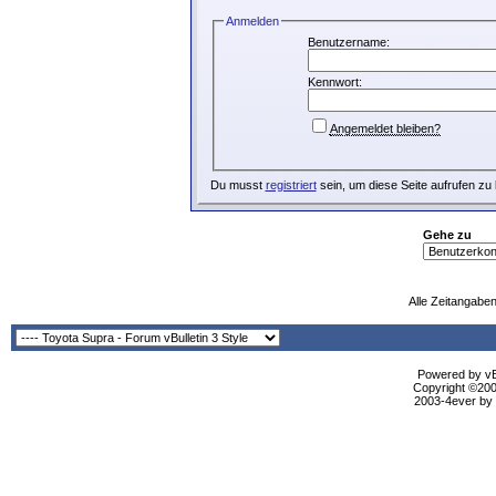
Anmelden
Benutzername:
Kennwort:
Angemeldet bleiben?
Du musst
registriert
sein, um diese Seite aufrufen zu
Gehe zu
Alle Zeitangaben
Powered by vBu
Copyright ©2000
2003-4ever by B