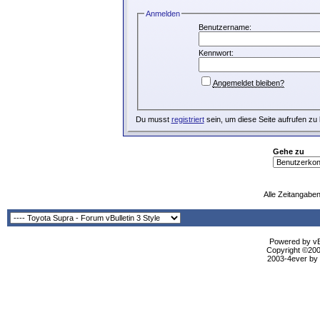
Anmelden
Benutzername:
Kennwort:
Angemeldet bleiben?
Du musst
registriert
sein, um diese Seite aufrufen zu
Gehe zu
Alle Zeitangaben
Powered by vBu
Copyright ©2000
2003-4ever by B