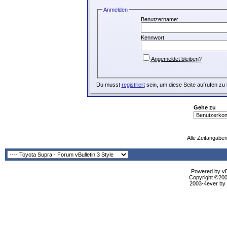
Anmelden
Benutzername:
Kennwort:
Angemeldet bleiben?
Du musst
registriert
sein, um diese Seite aufrufen zu
Gehe zu
Alle Zeitangaben
Powered by vBu
Copyright ©2000
2003-4ever by B