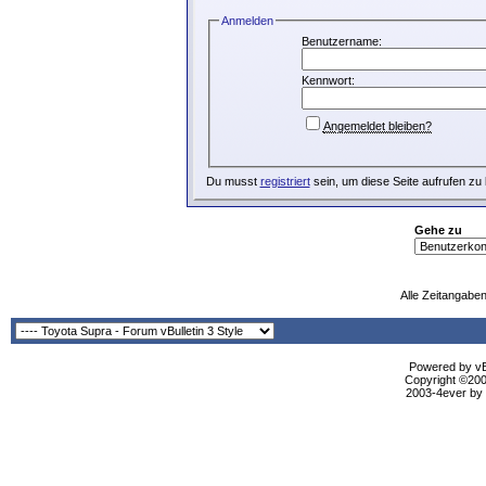
Anmelden
Benutzername:
Kennwort:
Angemeldet bleiben?
Du musst
registriert
sein, um diese Seite aufrufen zu
Gehe zu
Alle Zeitangaben
Powered by vBu
Copyright ©2000
2003-4ever by B