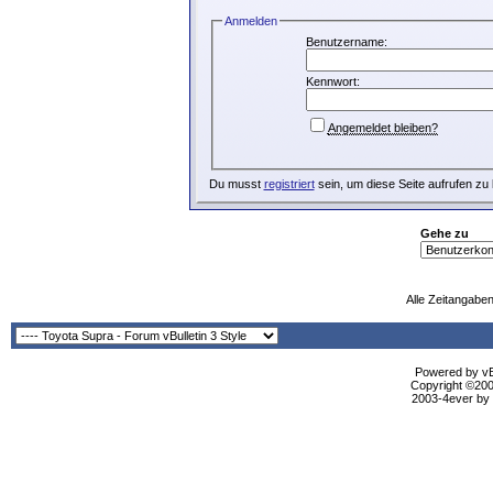
Anmelden
Benutzername:
Kennwort:
Angemeldet bleiben?
Du musst
registriert
sein, um diese Seite aufrufen zu
Gehe zu
Alle Zeitangaben
Powered by vBu
Copyright ©2000
2003-4ever by B