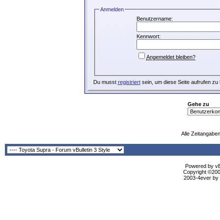
Anmelden
Benutzername:
Kennwort:
Angemeldet bleiben?
Du musst
registriert
sein, um diese Seite aufrufen zu
Gehe zu
Alle Zeitangaben
Powered by vBu
Copyright ©2000
2003-4ever by B