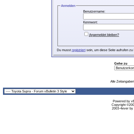
Anmelden
Benutzername:
Kennwort:
Angemeldet bleiben?
Du musst
registriert
sein, um diese Seite aufrufen zu
Gehe zu
Alle Zeitangaben
Powered by vBu
Copyright ©2000
2003-4ever by B