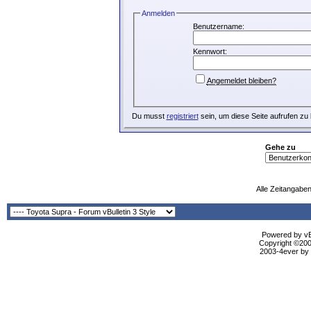
Anmelden
Benutzername:
Kennwort:
Angemeldet bleiben?
Du musst
registriert
sein, um diese Seite aufrufen zu
Gehe zu
Alle Zeitangaben
Powered by vBu
Copyright ©2000
2003-4ever by B