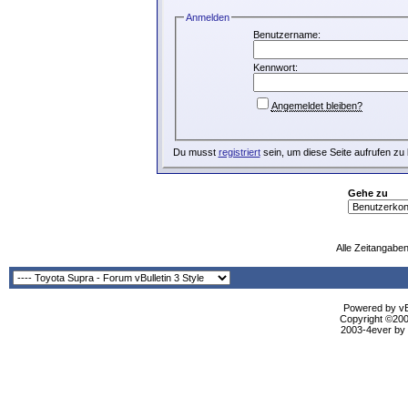
Anmelden
Benutzername:
Kennwort:
Angemeldet bleiben?
Du musst
registriert
sein, um diese Seite aufrufen zu
Gehe zu
Alle Zeitangaben
Powered by vBu
Copyright ©2000
2003-4ever by B