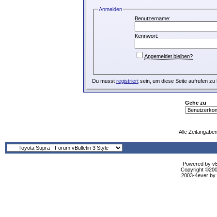
Anmelden
Benutzername:
Kennwort:
Angemeldet bleiben?
Du musst
registriert
sein, um diese Seite aufrufen zu
Gehe zu
Alle Zeitangaben
Powered by vBu
Copyright ©2000
2003-4ever by B