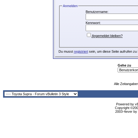
Anmelden
Benutzername:
Kennwort:
Angemeldet bleiben?
Du musst
registriert
sein, um diese Seite aufrufen zu
Gehe zu
Alle Zeitangaben
Powered by vBu
Copyright ©2000
2003-4ever by B