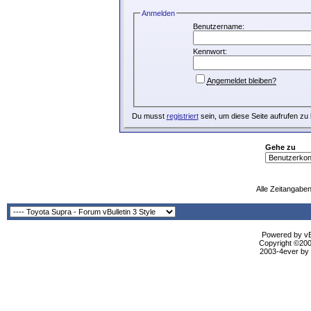
Anmelden
Benutzername:
Kennwort:
Angemeldet bleiben?
Du musst
registriert
sein, um diese Seite aufrufen zu
Gehe zu
Alle Zeitangaben
Powered by vBu
Copyright ©2000
2003-4ever by B