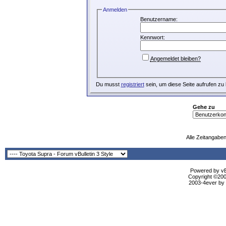
Anmelden
Benutzername:
Kennwort:
Angemeldet bleiben?
Du musst
registriert
sein, um diese Seite aufrufen zu
Gehe zu
Alle Zeitangaben
Powered by vBu
Copyright ©2000
2003-4ever by B