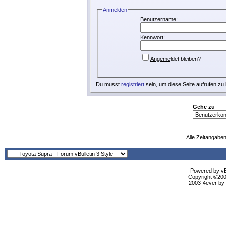
Anmelden
Benutzername:
Kennwort:
Angemeldet bleiben?
Du musst
registriert
sein, um diese Seite aufrufen zu
Gehe zu
Alle Zeitangaben
Powered by vBu
Copyright ©2000
2003-4ever by B