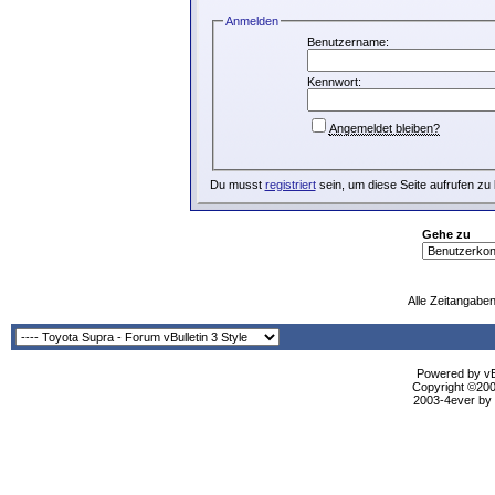
Anmelden
Benutzername:
Kennwort:
Angemeldet bleiben?
Du musst
registriert
sein, um diese Seite aufrufen zu
Gehe zu
Alle Zeitangaben
Powered by vBu
Copyright ©2000
2003-4ever by B