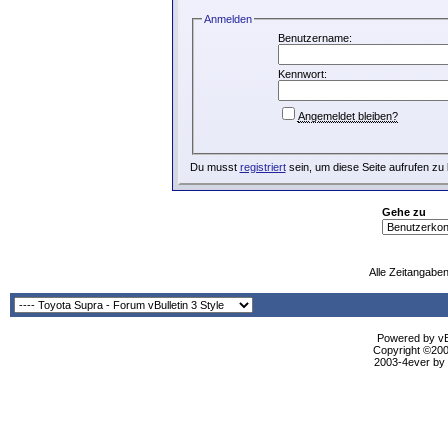
Anmelden
Benutzername:
Kennwort:
Angemeldet bleiben?
Du musst
registriert
sein, um diese Seite aufrufen zu
Gehe zu
Alle Zeitangaben
Powered by vBu
Copyright ©2000
2003-4ever by B