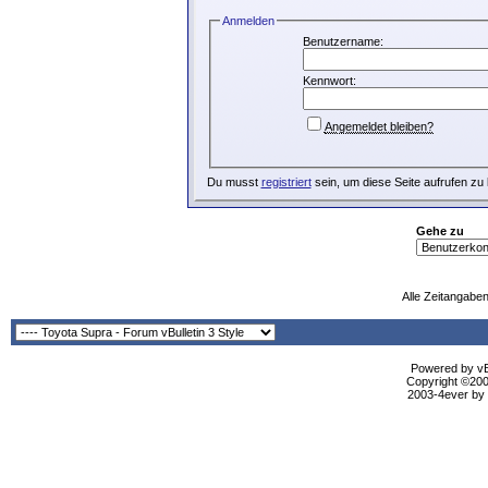
Anmelden
Benutzername:
Kennwort:
Angemeldet bleiben?
Du musst
registriert
sein, um diese Seite aufrufen zu
Gehe zu
Alle Zeitangaben
Powered by vBu
Copyright ©2000
2003-4ever by B