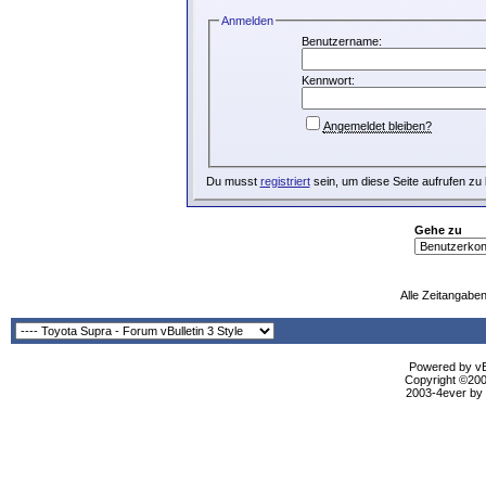
Anmelden
Benutzername:
Kennwort:
Angemeldet bleiben?
Du musst
registriert
sein, um diese Seite aufrufen zu
Gehe zu
Alle Zeitangaben
Powered by vBu
Copyright ©2000
2003-4ever by B