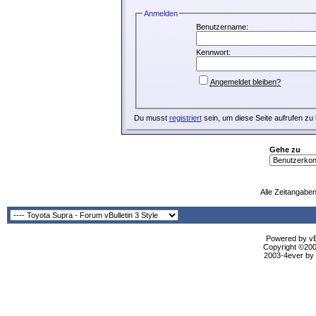
Anmelden
Benutzername:
Kennwort:
Angemeldet bleiben?
Du musst
registriert
sein, um diese Seite aufrufen zu
Gehe zu
Alle Zeitangaben
Powered by vBu
Copyright ©2000
2003-4ever by B