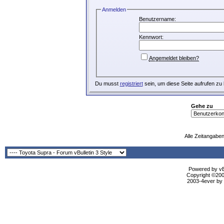
Anmelden
Benutzername:
Kennwort:
Angemeldet bleiben?
Du musst
registriert
sein, um diese Seite aufrufen zu
Gehe zu
Alle Zeitangaben
Powered by vBu
Copyright ©2000
2003-4ever by B