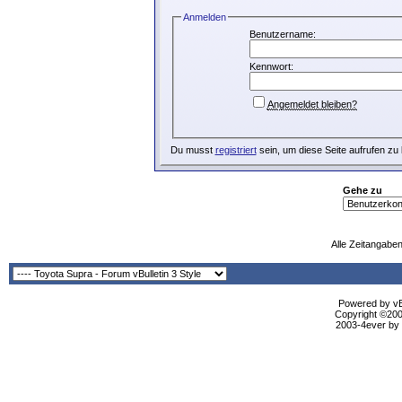
Anmelden
Benutzername:
Kennwort:
Angemeldet bleiben?
Du musst
registriert
sein, um diese Seite aufrufen zu
Gehe zu
Alle Zeitangaben
Powered by vBu
Copyright ©2000
2003-4ever by B