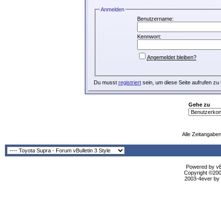
Anmelden
Benutzername:
Kennwort:
Angemeldet bleiben?
Du musst
registriert
sein, um diese Seite aufrufen zu
Gehe zu
Alle Zeitangaben
Powered by vBu
Copyright ©2000
2003-4ever by B