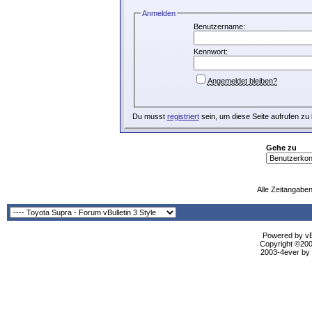
Anmelden
Benutzername:
Kennwort:
Angemeldet bleiben?
Du musst
registriert
sein, um diese Seite aufrufen zu
Gehe zu
Alle Zeitangaben
Powered by vBu
Copyright ©2000
2003-4ever by B