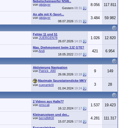
Nebelscheinwerfer NSW...
8.056
117.811
von
gitplayer
Gestern
08:31
An alle mit K-Sport...
3.484
59.982
von
gitplayer
08.07.2026
15:21
Fehler 11 und 51
1.026
12.820
von
JUERGEN78
26.07.2026
14:15
Max. Drehmoment beim 2JZ GTE?
421
6.954
von
Andi
18.05.2022
23:07
Aktivierung Navigation
9
149
von
Patrick_A90
26.06.2026
10:18
Maximale Spurplattendicke MKV
3
28
von
supramkIII
01.04.2024
19:24
2 Videos aus Halle77
1.537
19.423
von
pmscali
16.12.2024
07:17
Kleinanzeigen und der...
4.281
111.317
von
berndMKIII
15.07.2026
17:58
Forumsleichen