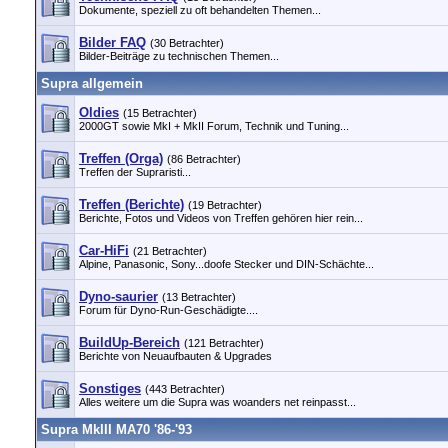
Dokumente, speziell zu oft behandelten Themen...
Bilder FAQ
(30 Betrachter)
Bilder-Beiträge zu technischen Themen...
Supra allgemein
Oldies
(15 Betrachter)
2000GT sowie MkI + MkII Forum, Technik und Tuning...
Treffen (Orga)
(86 Betrachter)
Treffen der Supraristi...
Treffen (Berichte)
(19 Betrachter)
Berichte, Fotos und Videos von Treffen gehören hier rein...
Car-HiFi
(21 Betrachter)
Alpine, Panasonic, Sony...doofe Stecker und DIN-Schächte...
Dyno-saurier
(13 Betrachter)
Forum für Dyno-Run-Geschädigte....
BuildUp-Bereich
(121 Betrachter)
Berichte von Neuaufbauten & Upgrades
Sonstiges
(443 Betrachter)
Alles weitere um die Supra was woanders net reinpasst...
Supra MkIII MA70 '86-'93