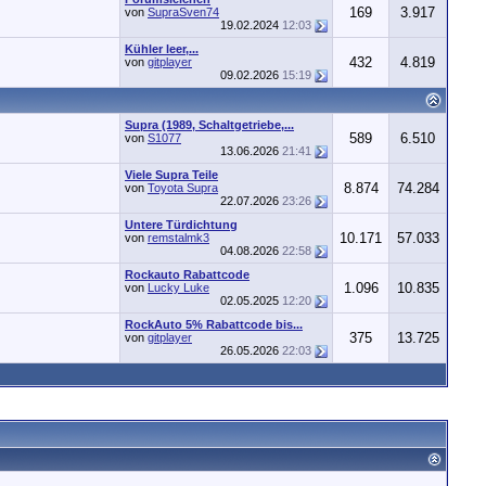
169
3.917
von
SupraSven74
19.02.2024
12:03
Kühler leer,...
432
4.819
von
gitplayer
09.02.2026
15:19
Supra (1989, Schaltgetriebe,...
589
6.510
von
S1077
13.06.2026
21:41
Viele Supra Teile
8.874
74.284
von
Toyota Supra
22.07.2026
23:26
Untere Türdichtung
10.171
57.033
von
remstalmk3
04.08.2026
22:58
Rockauto Rabattcode
1.096
10.835
von
Lucky Luke
02.05.2025
12:20
RockAuto 5% Rabattcode bis...
375
13.725
von
gitplayer
26.05.2026
22:03