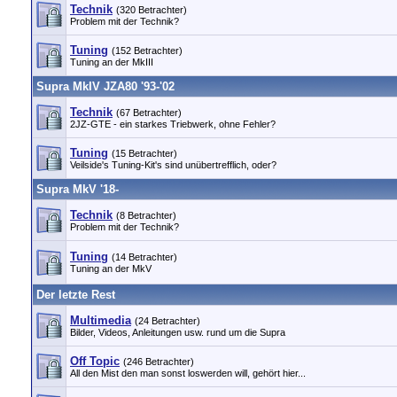
Technik
(320 Betrachter)
Problem mit der Technik?
Tuning
(152 Betrachter)
Tuning an der MkIII
Supra MkIV JZA80 '93-'02
Technik
(67 Betrachter)
2JZ-GTE - ein starkes Triebwerk, ohne Fehler?
Tuning
(15 Betrachter)
Veilside's Tuning-Kit's sind unübertrefflich, oder?
Supra MkV '18-
Technik
(8 Betrachter)
Problem mit der Technik?
Tuning
(14 Betrachter)
Tuning an der MkV
Der letzte Rest
Multimedia
(24 Betrachter)
Bilder, Videos, Anleitungen usw. rund um die Supra
Off Topic
(246 Betrachter)
All den Mist den man sonst loswerden will, gehört hier...