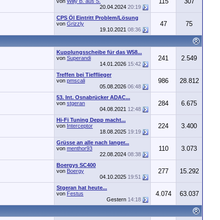
115
307
von
Willy B. aus S.
20.04.2024
20:19
CPS Öl Eintritt Problem/Lösung
47
75
von
Grizzly
19.10.2021
08:36
Kupplungsscheibe für das W58...
241
2.549
von
Superandi
14.01.2026
15:42
Treffen bei Tiefflieger
986
28.812
von
pmscali
05.08.2026
06:48
53. Int. Osnabrücker ADAC...
284
6.675
von
stgeran
04.08.2021
12:48
Hi-Fi Tuning Depp macht...
224
3.400
von
Interceptor
18.08.2025
19:19
Grüsse an alle nach langer...
110
3.073
von
menthor93
22.08.2024
08:38
Boergys SC400
277
15.292
von
Boergy
04.10.2025
19:51
Stgeran hat heute...
4.074
63.037
von
Festus
Gestern
14:18