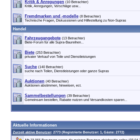
Kritik & Anregungen
(10 Betrachter)
Kritik, Anregungen, Vorschläge usw...
Fremdmarken und -modelle
(8 Betrachter)
Technische Fragen, Diskussionen und Hilfestellung zu Non-Supras
Handel
Fahrzeugangebote
(13 Betrachter)
Biete-Forum für alle Supra-Baureihen...
Biete
(253 Betrachter)
privater Verkauf von Teile und Dienstleistungen
Suche
(140 Betrachter)
suche nach Teilen, Dienstleistungen oder ganze Supras
Auktionen
(40 Betrachter)
Auktionen abstimmen, hinweisen, ect.
Sammelbestellungen
(39 Betrachter)
Gemeinsam bestellen, Rabatte nutzen und Versandkosten sparen...
Aktuelle Informationen
Zurzeit aktive Benutzer
: 2773 (Registrierte Benutzer: 1, Gäste: 2772)