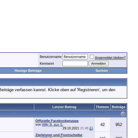
Benutzername
Angemeldet bleiben?
Kennwort
Heutige Beiträge
Suchen
Beiträge verfassen kannst. Klicke oben auf 'Registrieren', um den
Letzter Beitrag
Themen
Beiträge
Offizielle Facebookgruppe
42
952
von
Willy B. aus S.
29.10.2021
21:48
Zierleisten und Frontscheibe