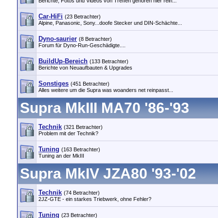
Berichte, Fotos und Videos von Treffen gehören hier rein...
Car-HiFi
(23 Betrachter)
Alpine, Panasonic, Sony...doofe Stecker und DIN-Schächte...
Dyno-saurier
(8 Betrachter)
Forum für Dyno-Run-Geschädigte....
BuildUp-Bereich
(133 Betrachter)
Berichte von Neuaufbauten & Upgrades
Sonstiges
(451 Betrachter)
Alles weitere um die Supra was woanders net reinpasst...
Supra MkIII MA70 '86-'93
Technik
(321 Betrachter)
Problem mit der Technik?
Tuning
(163 Betrachter)
Tuning an der MkIII
Supra MkIV JZA80 '93-'02
Technik
(74 Betrachter)
2JZ-GTE - ein starkes Triebwerk, ohne Fehler?
Tuning
(23 Betrachter)