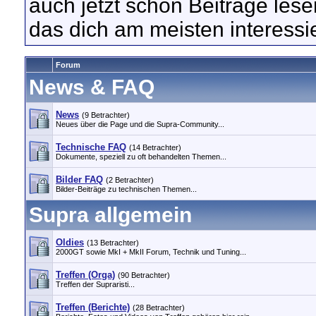
auch jetzt schon Beiträge les
das dich am meisten interessie
Forum
News & FAQ
News
(9 Betrachter)
Neues über die Page und die Supra-Community...
Technische FAQ
(14 Betrachter)
Dokumente, speziell zu oft behandelten Themen...
Bilder FAQ
(2 Betrachter)
Bilder-Beiträge zu technischen Themen...
Supra allgemein
Oldies
(13 Betrachter)
2000GT sowie MkI + MkII Forum, Technik und Tuning...
Treffen (Orga)
(90 Betrachter)
Treffen der Supraristi...
Treffen (Berichte)
(28 Betrachter)