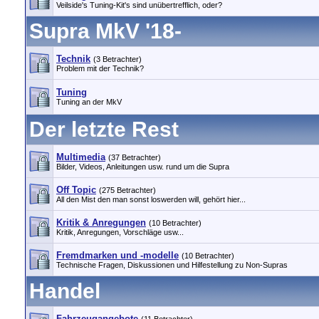
Veilside's Tuning-Kit's sind unübertrefflich, oder?
Supra MkV '18-
Technik
(3 Betrachter)
Problem mit der Technik?
Tuning
Tuning an der MkV
Der letzte Rest
Multimedia
(37 Betrachter)
Bilder, Videos, Anleitungen usw. rund um die Supra
Off Topic
(275 Betrachter)
All den Mist den man sonst loswerden will, gehört hier...
Kritik & Anregungen
(10 Betrachter)
Kritik, Anregungen, Vorschläge usw...
Fremdmarken und -modelle
(10 Betrachter)
Technische Fragen, Diskussionen und Hilfestellung zu Non-Supras
Handel
Fahrzeugangebote