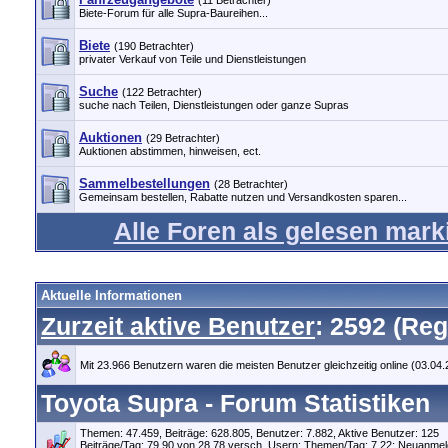
(11 Betrachter)
Biete-Forum für alle Supra-Baureihen...
Biete
(190 Betrachter)
privater Verkauf von Teile und Dienstleistungen
Suche
(122 Betrachter)
suche nach Teilen, Dienstleistungen oder ganze Supras
Auktionen
(29 Betrachter)
Auktionen abstimmen, hinweisen, ect.
Sammelbestellungen
(28 Betrachter)
Gemeinsam bestellen, Rabatte nutzen und Versandkosten sparen...
Alle Foren als gelesen mark
Aktuelle Informationen
Zurzeit aktive Benutzer
: 2592 (Reg
Mit 23.966 Benutzern waren die meisten Benutzer gleichzeitig online (03.04
Toyota Supra - Forum Statistiken
Themen: 47.459, Beiträge: 628.805, Benutzer: 7.882,
Aktive Benutzer: 125
Beiträge/Tag: 79,90 von 28,78 versch. Usern; Themen/Tag: 7,22; Neuanmeld