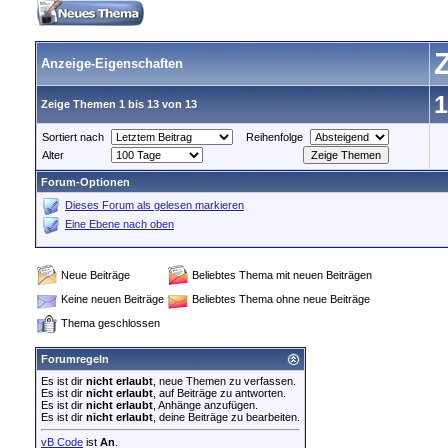
Anzeige-Eigenschaften
1
Zeige Themen 1 bis 13 von 13
Sortiert nach
Reihenfolge
Alter
Forum-Optionen
Dieses Forum als gelesen markieren
Eine Ebene nach oben
Neue Beiträge
Beliebtes Thema mit neuen Beiträgen
Keine neuen Beiträge
Beliebtes Thema ohne neue Beiträge
Thema geschlossen
Forumregeln
Es ist dir
nicht erlaubt
, neue Themen zu verfassen.
Es ist dir
nicht erlaubt
, auf Beiträge zu antworten.
Es ist dir
nicht erlaubt
, Anhänge anzufügen.
Es ist dir
nicht erlaubt
, deine Beiträge zu bearbeiten.
vB Code
ist
An
.