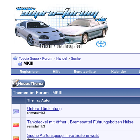
Toyota Supra - Forum
>
Handel
>
Suche
MKIII
Registrieren
Hilfe
Benutzerliste
Kalender
Themen im Forum
: MKIII
Thema
/
Autor
Untere Türdichtung
remstalmk3
Tankdeckel mit öffner , Bremssattel Führungsbolzen Hülse
remstalmk3
Suche Außenspiegel linke Seite in weiß
dogbony