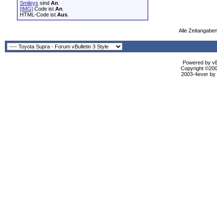
Smileys
sind
An
.
[IMG]
Code ist
An
.
HTML-Code ist
Aus
.
Alle Zeitangaben
Powered by vBu
Copyright ©2000
2003-4ever by B