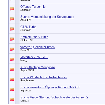
Offenes Turboknie
Sandro P.
Suche: Vakuumleitung der Servopumpe
Ähre_Ertl
CT26 Turbo
Sandro P.
Emblem 89er / Sitze
Steffix1999
vordere Querlenker unten
BerndSt
Motorblock 7M-GTE
bear_
Auspuffanlage Mongoose
Supra MKIII
Suche Windschutzscheibenleisten
Fongboener
Suche neue Aisin Ölpumpe für den 7M-GTE
Ing_Artur
Suche Viscolüfter und Schachtleiste der Fahrertür
LilBizzy