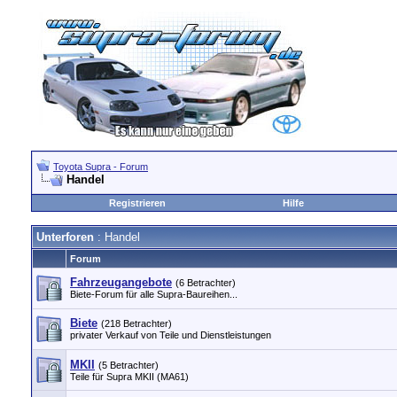
Toyota Supra - Forum
Handel
Registrieren
Hilfe
Unterforen
: Handel
Forum
Fahrzeugangebote
(6 Betrachter)
Biete-Forum für alle Supra-Baureihen...
Biete
(218 Betrachter)
privater Verkauf von Teile und Dienstleistungen
MKII
(5 Betrachter)
Teile für Supra MKII (MA61)