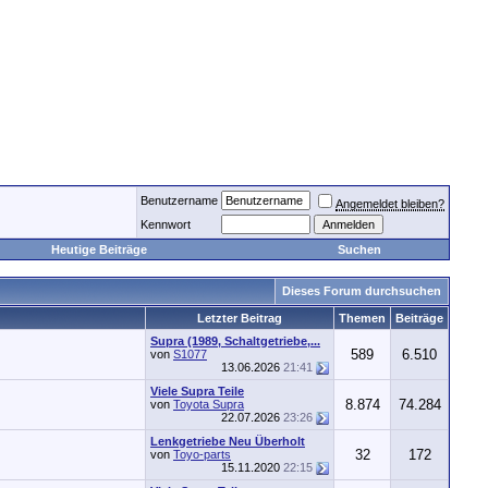
Benutzername
Angemeldet bleiben?
Kennwort
Heutige Beiträge
Suchen
Dieses Forum durchsuchen
Letzter Beitrag
Themen
Beiträge
Supra (1989, Schaltgetriebe,...
589
6.510
von
S1077
13.06.2026
21:41
Viele Supra Teile
8.874
74.284
von
Toyota Supra
22.07.2026
23:26
Lenkgetriebe Neu Überholt
32
172
von
Toyo-parts
15.11.2020
22:15