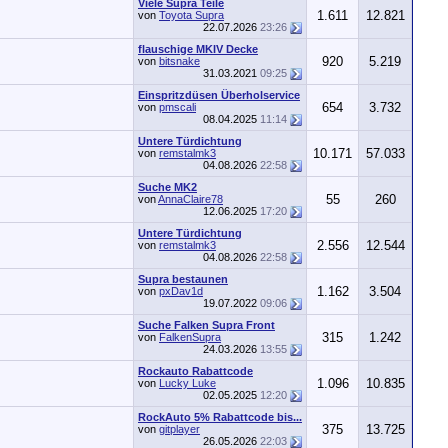
Viele Supra Teile
1.611
12.821
von
Toyota Supra
22.07.2026
23:26
flauschige MKIV Decke
920
5.219
von
bitsnake
31.03.2021
09:25
Einspritzdüsen Überholservice
654
3.732
von
pmscali
08.04.2025
11:14
Untere Türdichtung
10.171
57.033
von
remstalmk3
04.08.2026
22:58
Suche MK2
55
260
von
AnnaClaire78
12.06.2025
17:20
Untere Türdichtung
2.556
12.544
von
remstalmk3
04.08.2026
22:58
Supra bestaunen
1.162
3.504
von
pxDav1d
19.07.2022
09:06
Suche Falken Supra Front
315
1.242
von
FalkenSupra
24.03.2026
13:55
Rockauto Rabattcode
1.096
10.835
von
Lucky Luke
02.05.2025
12:20
RockAuto 5% Rabattcode bis...
375
13.725
von
gitplayer
26.05.2026
22:03