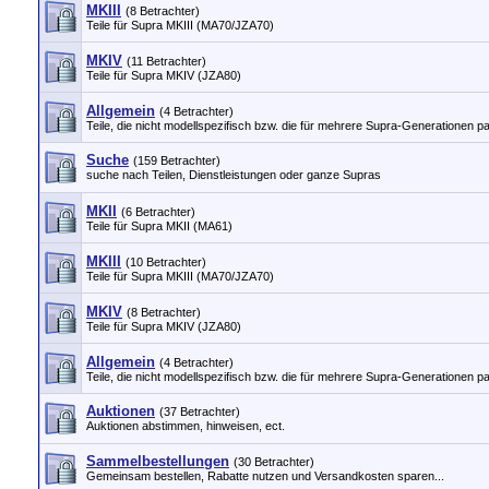
MKIII
(8 Betrachter)
Teile für Supra MKIII (MA70/JZA70)
MKIV
(11 Betrachter)
Teile für Supra MKIV (JZA80)
Allgemein
(4 Betrachter)
Teile, die nicht modellspezifisch bzw. die für mehrere Supra-Generationen p
Suche
(159 Betrachter)
suche nach Teilen, Dienstleistungen oder ganze Supras
MKII
(6 Betrachter)
Teile für Supra MKII (MA61)
MKIII
(10 Betrachter)
Teile für Supra MKIII (MA70/JZA70)
MKIV
(8 Betrachter)
Teile für Supra MKIV (JZA80)
Allgemein
(4 Betrachter)
Teile, die nicht modellspezifisch bzw. die für mehrere Supra-Generationen p
Auktionen
(37 Betrachter)
Auktionen abstimmen, hinweisen, ect.
Sammelbestellungen
(30 Betrachter)
Gemeinsam bestellen, Rabatte nutzen und Versandkosten sparen...