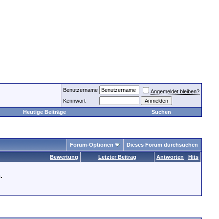
Benutzername
Angemeldet bleiben?
Kennwort
Heutige Beiträge
Suchen
Forum-Optionen
Dieses Forum durchsuchen
Bewertung
Letzter Beitrag
Antworten
Hits
.