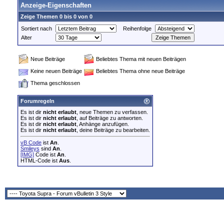
Anzeige-Eigenschaften
Zeige Themen 0 bis 0 von 0
Sortiert nach
Reihenfolge
Alter
Neue Beiträge
Beliebtes Thema mit neuen Beiträgen
Keine neuen Beiträge
Beliebtes Thema ohne neue Beiträge
Thema geschlossen
Forumregeln
Es ist dir
nicht erlaubt
, neue Themen zu verfassen.
Es ist dir
nicht erlaubt
, auf Beiträge zu antworten.
Es ist dir
nicht erlaubt
, Anhänge anzufügen.
Es ist dir
nicht erlaubt
, deine Beiträge zu bearbeiten.
vB Code
ist
An
.
Smileys
sind
An
.
[IMG]
Code ist
An
.
HTML-Code ist
Aus
.